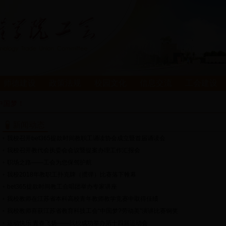
师德建设
政策法规
校园文化
信息交流
工会建设
国梦！
新闻动态
•
我校召开bet365提款时间教职工诵读协会成立暨首届诵读会
•
我校召开教代会执委会会议暨提案办理工作汇报会
•
职场之路——工会为您保驾护航
•
我校2018年教职工扑克牌（掼弹）比赛落下帷幕
•
bet365提款时间教工合唱团举办专家讲座
•
我校教师在江苏省本科高校青年教师教学竞赛中取得佳绩
•
我校教师喜获江苏省教育科技工会“中国梦?劳动美”演讲比赛铜奖
•
运动快乐 青春飞扬——我校成功举办第十四届运动会