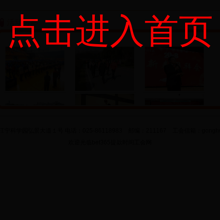
点击进入首页
活动剪影
科学园弘景大道１号 电话：025-86118983 邮编：211167 工会信箱：gonghui@nj
欢迎光临bet365提款时间工会网