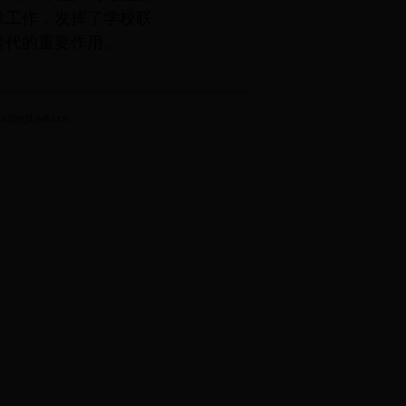
量工作，发挥了学校联
替代的重要作用。
it.edu.cn