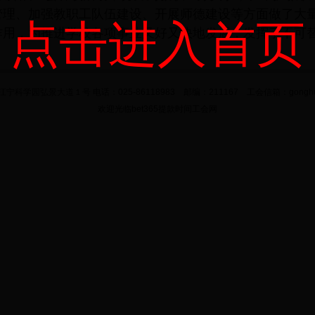
管理、加强教职工队伍建设、开展师德建设等方面做了大
点击进入首页
作用，为推进学校各项事业又好又快地发展，发挥了不可
科学园弘景大道１号 电话：025-86118983 邮编：211167 工会信箱：gonghui@nj
欢迎光临bet365提款时间工会网