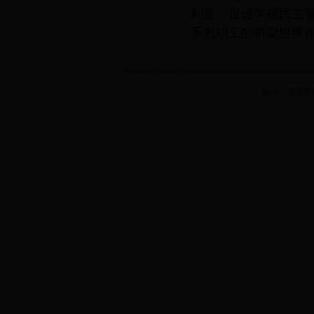
利益、促进学校民主
系教职工的桥梁纽带
地址：南京市江宁