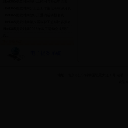
总…
•
bet365提款时间教职工慰问与补助申请表
•
bet365提款时间分工会工作量化考核评分表
•
bet365提款时间教职工垂钓活动报名表
•
bet365提款时间第八届教职工篮球比赛报名
表
•
bet365提款时间2016年教工运动会成绩汇
总…
电子提案系统
电子提案系统
地址：南京市江宁科学园弘景大道１号 电话：025-861
欢迎光