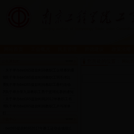
网站首页
工会概况
民主管理
师德建设
政策法规
您所处的位置：
网站
公告通知栏
MORE
•
关于举办bet365提款时间教职工台球赛的通
知
•
关于举办bet365提款时间教职工羽毛球比
赛…
•
关于举办bet365提款时间教职工垂钓活动
的…
•
关于举办第九届教职工男子篮球比赛的通知
•
关于举办bet365提款时间2017年教职工书
画…
•
关于举办bet365提款时间教职工乒乓球单
打…
下载中心
MORE
•
bet365提款时间2017年教工运动会成绩汇