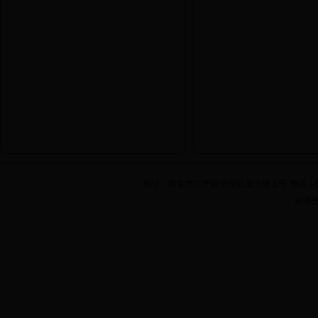
地址：南京市江宁科学园弘景大道１号 电话：025-861
欢迎光