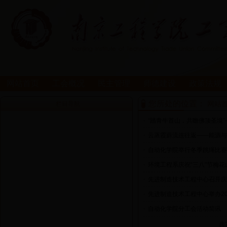
网站首页
工会概况
民主管理
师德建设
政策法规
您所处的位置：
网站
栏目导航
•
“踏青牛首山，共瞻佛顶圣境”
•
云蒸霞蔚流连往返——能源与
•
自动化学院举行冬季跳绳比赛
•
环境工程系庆祝“三八”节梅
•
先进制造技术工程中心召开庆
•
先进制造技术工程中心举办2
•
自动化学院分工会活动简讯
共7