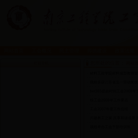
网站首页
工会概况
民主管理
师德建设
政策法规
您所处的位置：
网站
栏目导航
•
材料工程学院材料成型教研室
•
我校喜获江苏省五一劳动奖状
•
bet365提款时间工会200
•
校工会2008年工作要点
•
工会2007年度工作总结
•
共建教工之家 共享和谐成果 
•
我校举办工会干部培训班
共7