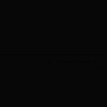
地址：南京市江宁科学园弘景大道１号 电话：025-861
欢迎光