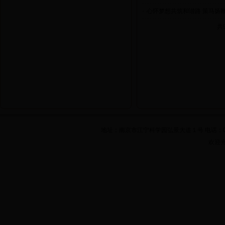
•
心怀梦想共筑和谐路 策马扬鞭
共9
地址：南京市江宁科学园弘景大道１号 电话：025-861
欢迎光