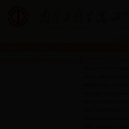
网站首页
工会概况
民主管理
师德建设
政策法规
您所处的位置：
网站
栏目导航
•
我校2017年教职工书画摄影
•
我校“第二届教职工厨艺培训
•
载歌载舞辞旧岁 意气风发迎
•
厨艺大比拼：拼出生活好味道
•
教职工厨艺大赛在即 选手厉
•
2016，让我们相依前行—
•
bet365提款时间2015年
•
2015，与我们同行——我校