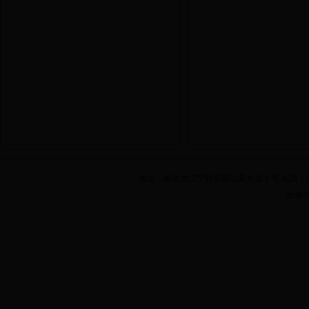
地址：南京市江宁科学园弘景大道１号 电话：025-861
欢迎光