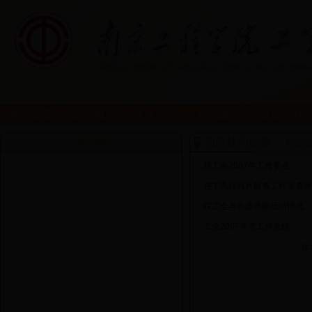
网站首页
工会概况
民主管理
师德建设
政策法规
您所处的位置：
网站
栏目导航
•
校工会2007年工作要点
•
在宁高校西片财务工作互查评
•
院工会与共建班级活动情况
•
工会2007年度工作总结
共4