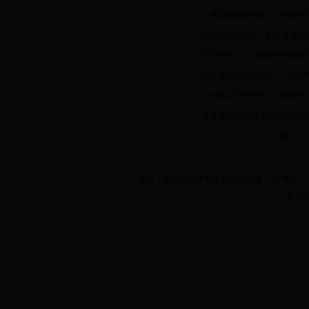
•
云蒸霞蔚流连往返——能源与
•
我校举办庆“三八”女性健康知
•
关于开展“三八”国际劳动妇
•
共沐春光 留驻芳华——我校举
•
“一路山花不负侬”——我校庆
•
春意盎然登山游 亲近自然悦身
共22条 1/2
地址：南京市江宁科学园弘景大道１号 电话：025-861
欢迎光