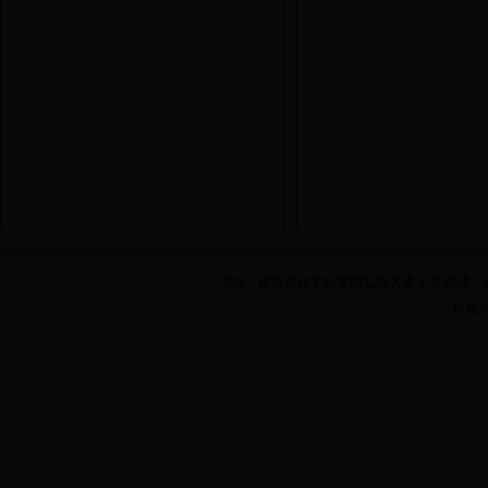
地址：南京市江宁科学园弘景大道１号 电话：025-861
欢迎光