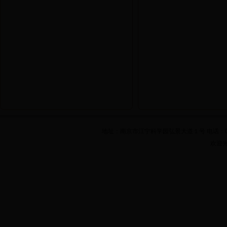
地址：南京市江宁科学园弘景大道１号 电话：025-861
欢迎光