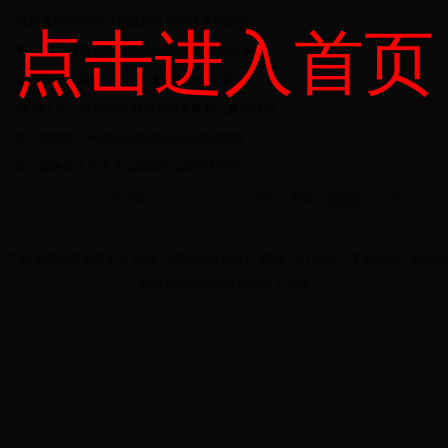
•
我校成功举办2017年教职工乒乓球单打比赛
点击进入首页
•
我校“第二届教职工厨艺培训暨比赛”圆满结束
•
我校第十六届教职工乒乓球比赛圆满结束
•
“幸福工作，快乐运动”我校举办女教职工趣味活动
•
第三届教职工代表大会第四次会议圆满闭幕
•
第三届教职工代表大会第四次会议胜利召开
共70条 1/5
首页
上页
下页
尾页
页
科学园弘景大道１号 电话：025-86118983 邮编：211167 工会信箱：gonghui@nj
欢迎光临bet365提款时间工会网