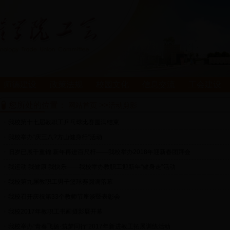
师德建设
政策法规
校园文化
信息交流
工会建设
您所处的位置：
>>
网站首页
活动剪影
•
我校第十七届教职工乒乓球比赛圆满结束
•
我校举办“庆三八?方山健身行”活动
•
旧岁已展千重锦 新年再进百尺杆——我校举办2018年迎新春团拜会
•
我运动 我健康 我快乐——我校举办教职工迎新年“健身走”活动
•
我校第九届教职工男子篮球赛圆满落幕
•
我校召开庆祝第33个教师节座谈暨表彰会
•
我校2017年教职工书画摄影展开幕
•
我校举办“青春飞扬·筑梦同行”2017年新进教工拓展训练活动